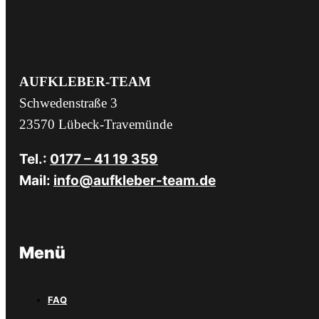
AUFKLEBER-TEAM
Schwedenstraße 3
23570 Lübeck-Travemünde
Tel.:
0177 – 41 19 359
Mail:
info@aufkleber-team.de
Menü
FAQ