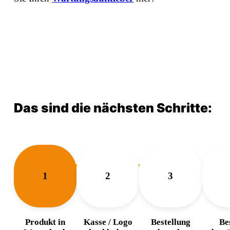
Das sind die nächsten Schritte:
1
2
3
Produkt in
Kasse / Logo
Bestellung
Bes