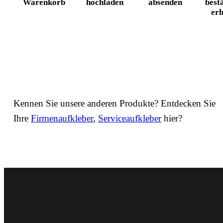
Waren­korb
hochladen
absenden
best
erh
Kennen Sie unsere anderen Produkte? Entdecken Sie
Ihre
Firmenaufkleber
,
Serviceaufkleber
hier?